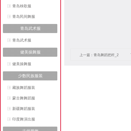
青岛秧歌服
青岛民间舞服
青岛武术服
青岛武术服
健美操舞服
上一篇：
青岛舞蹈把杆_2
健美操舞服
少数民族服装
藏族舞蹈服装
蒙古舞舞蹈服
新疆舞蹈服装
印度舞演出服