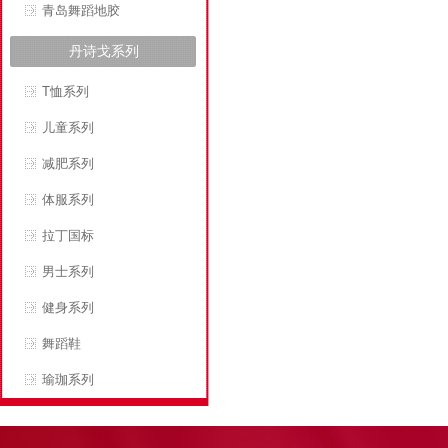
青岛舞蹈地胶
丹诗戈系列
T恤系列
儿童系列
减肥系列
体服系列
拉丁国标
男士系列
健身系列
舞蹈鞋
瑜珈系列