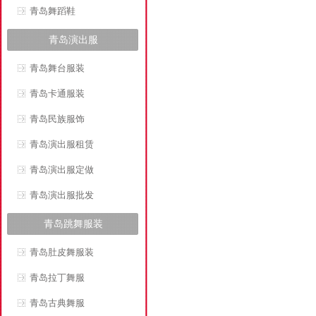
青岛舞蹈鞋
青岛演出服
青岛舞台服装
青岛卡通服装
青岛民族服饰
青岛演出服租赁
青岛演出服定做
青岛演出服批发
青岛跳舞服装
青岛肚皮舞服装
青岛拉丁舞服
青岛古典舞服