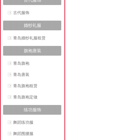
古代服饰
古代服饰
婚纱礼服
青岛婚纱礼服租赁
旗袍唐装
青岛旗袍
青岛唐装
青岛旗袍租赁
青岛旗袍定做
练功服饰
舞蹈练功服
舞蹈围腰服